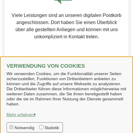
Viele Leistungen sind an unseren digitalen Postkorb
angeschlossen. Dort haben Sie einen Überblick
über alle gestellten Anliegen und können mit uns
unkompliziert in Kontakt treten.
VERWENDUNG VON COOKIES
Weitere Informationen zur BundID finden Sie auf der
Wir verwenden Cookies, um die Funktionalität unserer Seiten
sicherzustellen, Funktionen von Drittanbietern anbieten zu
FAQ-Seite des Bundes.
können und die Zugriffe auf unsere Webseite zu analysieren.
Die Drittanbieter führen diese Informationen möglicherweise mit
weiteren Daten zusammen, die Sie ihnen bereitgestellt haben
oder die sie im Rahmen Ihrer Nutzung der Dienste gesammelt
haben.
Schladen-Werla
Mehr erfahren
Notwendig
Statistik
Alle Rechte vorbehalten