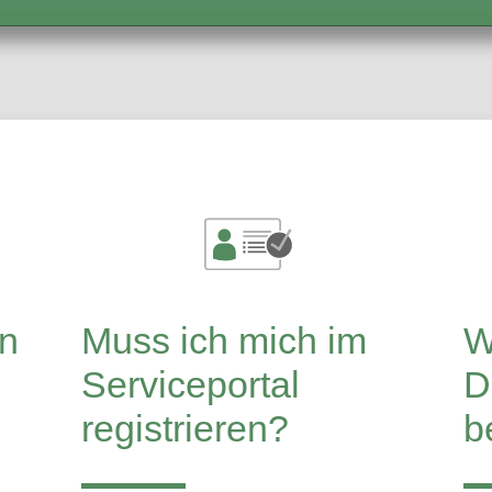
l
n
Muss ich mich im
W
Serviceportal
D
registrieren?
b